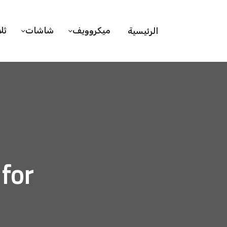
ميكروويف
شاشات
ثل
الرئيسية
hive for