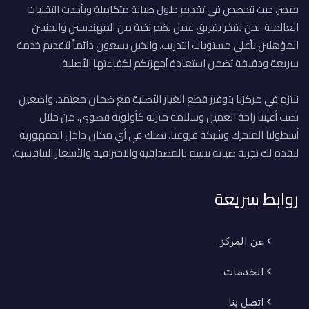
بمصر، حيث نتخصص في تقديم حلول صيانة متكاملة وبأحدث التقنيات
العالمية. نحن نفخر بفريق عمل يضم نخبة من المهندسين والفنيين
المؤهلين بأعلى مستويات التدريب، والذين يسعون دائماً لتقديم خدمة
سريعة ودقيقة تضمن استعادة أجهزتكم لكفاءتها الأصلية.
نلتزم في مركزنا بتوفير قطع الغيار الأصلية مع ضمان معتمد، واضعين
نصب أعيننا راحة العميل وسلامة منزله كأولوية قصوى. من خلال
أسطولنا المتحرك وشبكة فروعنا، نصلك في أي مكان داخل الجمهورية
لنقدم لك تجربة صيانة تتسم بالمصداقية والاحترافية والأسعار التنافسية.
روابط سريعة
عن المركز
الخدمات
اتصل بنا