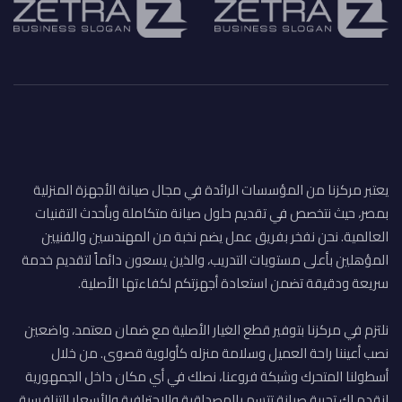
يعتبر مركزنا من المؤسسات الرائدة في مجال صيانة الأجهزة المنزلية
بمصر، حيث نتخصص في تقديم حلول صيانة متكاملة وبأحدث التقنيات
العالمية. نحن نفخر بفريق عمل يضم نخبة من المهندسين والفنيين
المؤهلين بأعلى مستويات التدريب، والذين يسعون دائماً لتقديم خدمة
سريعة ودقيقة تضمن استعادة أجهزتكم لكفاءتها الأصلية.
نلتزم في مركزنا بتوفير قطع الغيار الأصلية مع ضمان معتمد، واضعين
نصب أعيننا راحة العميل وسلامة منزله كأولوية قصوى. من خلال
أسطولنا المتحرك وشبكة فروعنا، نصلك في أي مكان داخل الجمهورية
لنقدم لك تجربة صيانة تتسم بالمصداقية والاحترافية والأسعار التنافسية.