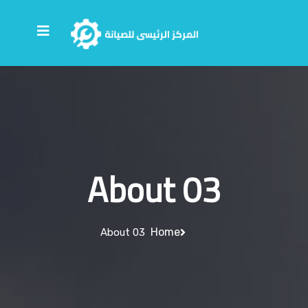
About 03
Home
About 03