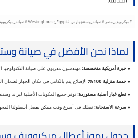
الخدمة.
#ميكرويف_مصر #صيانة_وستنجهاوس #Westinghouse_Egypt #صيانة_ميكروويف_وستنجهاوس #قطع_غيار_وستنجهاوس #تصليح_ميكروويف #المركز_الرئيسي #صيانة_منزلية #ميكروويف_Westinghouse
لماذا نحن الأفضل في صيانة وستنجهاوس (use
● خبرة أمريكية متخصصة:
مهندسون مدربون على صيانة التكنولوجيا ال
● خدمة منزلية 100%:
الإصلاح يتم بالكامل في مكان الجهاز لضمان ا
● قطع غيار أصلية مستوردة:
نوفر جميع المكونات الأصلية لبراند وستن
● سرعة الاستجابة:
نصلك في أسرع وقت ممكن بفضل أسطولنا المجهز لت
جدول رموز أعطال ميكروويف وستنجهاوس (rror Codes