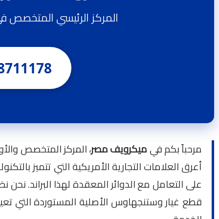
المركز الرئيسي المتخصص في صيانة ميكروويف se
8711178
مرحباً بكم في
ميكرويف مصر
، المركز المتخصص والأ
أعرق العلامات التجارية الأمريكية التي تتميز بالتكنو
على التعامل مع الدوائر المعقدة لهذا البراند. نحن 
قطع غيار وستنجهاوس الأصلية المستوردة التي تع