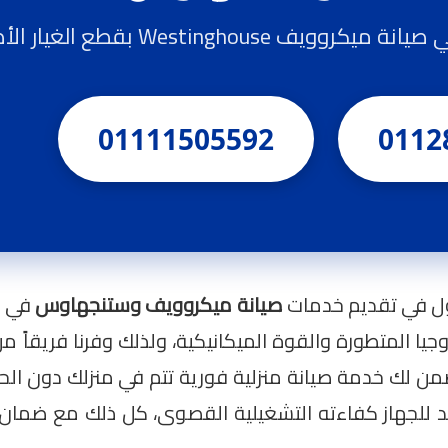
Westinghou بقطع الغيار الأصلية
01111505592
0112
ول في تقديم خدمات
صيانة ميكروويف وستنجهاوس
لوجيا المتطورة والقوة الميكانيكية، ولذلك وفرنا فريقاً م
نضمن لك خدمة صيانة منزلية فورية تتم في منزلك دون الح
يد للجهاز كفاءته التشغيلية القصوى، كل ذلك مع ضم