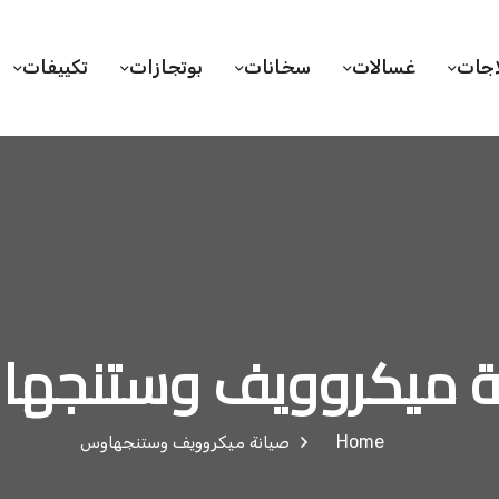
اجات
غسالات
سخانات
بوتجازات
تكييفات
ة ميكروويف وستنجه
Home
صيانة ميكروويف وستنجهاوس