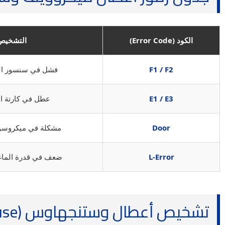
الكود (Error Code)
التشخيص
F1 / F2
فشل في سنسور الح
E1 / E3
عطل في كارتة ال
Door
مشكلة في ميكروسوي
L-Error
ضعف في قدرة الماغن
تشخيص أعطال وستنجهاوس (Westinghouse) الشائعة