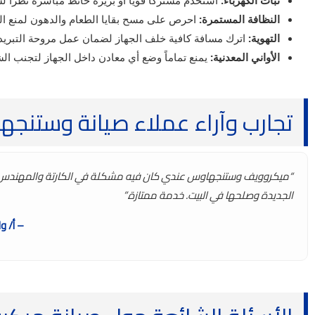
ثبات الكهرباء:
استخدم مشتركاً قوياً أو بريزة حائط مباشرة نظراً 
النظافة المستمرة:
احرص على مسح بقايا الطعام والدهون لمنع الصد
التهوية:
اترك مسافة كافية خلف الجهاز لضمان عمل مروحة التبريد
الأواني المعدنية:
يمنع تماماً وضع أي معادن داخل الجهاز لتجنب ال
تجارب وآراء عملاء صيانة وستنج
“ميكروويف وستنجهاوس عندي كان فيه مشكلة في الكارتة والمهندس
الجديدة وصلحها في البيت. خدمة ممتازة.”
– أ/ و