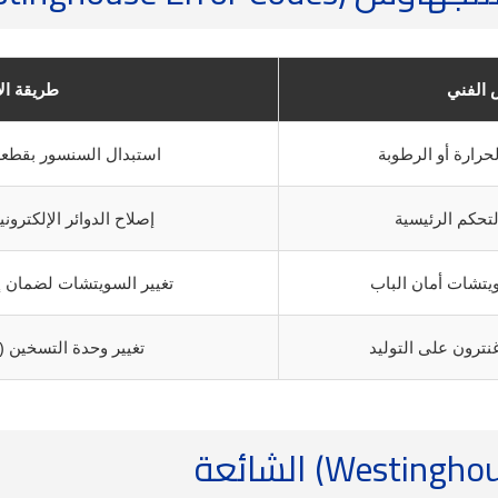
 الفني
طريقة ال
رارة أو الرطوبة
استبدال السنسور بقطع
تحكم الرئيسية
إصلاح الدوائر الإلكتروني
تشات أمان الباب
تغيير السويتشات لضمان إغل
ترون على التوليد
تغيير وحدة التسخين (Magnetron) فوراً