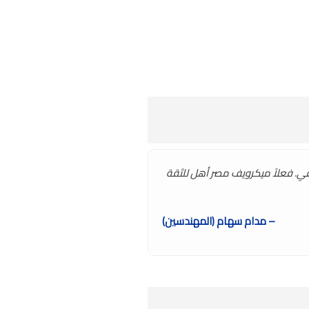
قي. فعلاً ميكرويف مصر أهل للثقة
– مدام سهام (المهندسين)