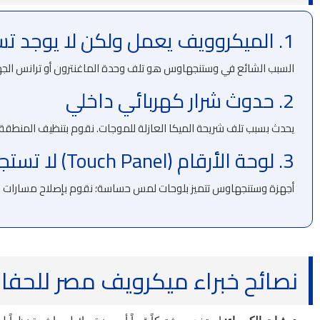
1. الميكروويف يعمل ولكن لا يوجد تسخين
السبب الشائع في وستنجهاوس هو تلف وحدة الماغنترون أو ترانس الجهد 
2. حدوث شرار كهربائي داخلي
يحدث بسبب تلف شريحة الميكا العازلة للموجات. نقوم بتنظيف المنطقة وت
3. لوحة الأرقام (Touch Panel) لا تستجيب
أجهزة وستنجهاوس تتميز بلوحات لمس حساسة؛ نقوم بإصلاح مسارات التوص
نصائح خبراء ميكرويف مصر للحف