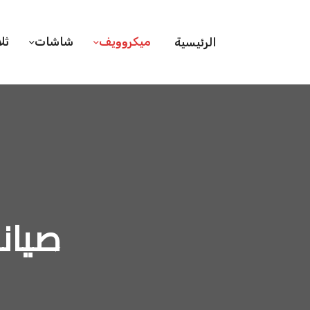
ميكروويف
شاشات
ثل
الرئيسية
صيان