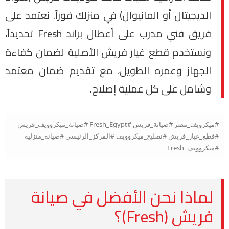
الديجيتال أو المانيوال) في منزلك فوراً. نعتمد على
فريق فني مدرب على أعطال براند Fresh تحديداً،
ونستخدم قطع غيار فريش الأصلية لضمان كفاءة
الجهاز وعمره الطويل، مع تقديم ضمان معتمد
وشامل على كل عملية إصلاح.
#ميكرويف_مصر #صيانة_فريش #Fresh_Egypt #صيانة_ميكروويف_فريش
#قطع_غيار_فريش #تصليح_ميكروويف #المركز_الرئيسي #صيانة_منزلية
#ميكروويف_Fresh
لماذا نحن الأفضل في صيانة
فريش (Fresh)؟