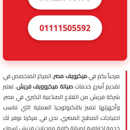
01111505592
مرحباً بكم في
ميكرويف مصر
، المركز المتخصص في
تقديم أسرع خدمات
صيانة ميكروويف فريش
. تعتبر
شركة فريش من القلاع الصناعية الكبرى في مصر،
وأجهزتها تتميز بالتكنولوجيا العملية التي تناسب
احتياجات المطبخ المصري. نحن في مركزنا نوفر لك
خدمة احترافية لصيانة كافة موديلات فريش (سواء