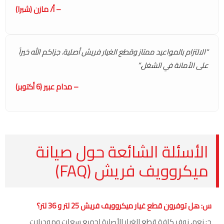
– أ/ مازن (شبرا)
“الالتزام بالمواعيد ممتاز وقطع الغيار فريش أصلية. جزاكم الله خيراً
على الأمانة في الشغل.”
– مدام عبير (6 أكتوبر)
الأسئلة الشائعة حول صيانة
ميكروويف فريش (FAQ)
س: هل توفرون قطع غيار ميكروويف فريش 25 لتر و 36 لتر؟
ج: نعم، نوفر كافة قطع الغيار الأصلية لجميع سعات وموديلات