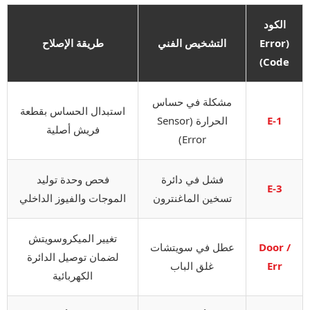
الكود
(Error
التشخيص الفني
طريقة الإصلاح
Code)
مشكلة في حساس
استبدال الحساس بقطعة
E-1
الحرارة (Sensor
فريش أصلية
Error)
فشل في دائرة
فحص وحدة توليد
E-3
تسخين الماغنترون
الموجات والفيوز الداخلي
تغيير الميكروسويتش
Door /
عطل في سويتشات
لضمان توصيل الدائرة
Err
غلق الباب
الكهربائية