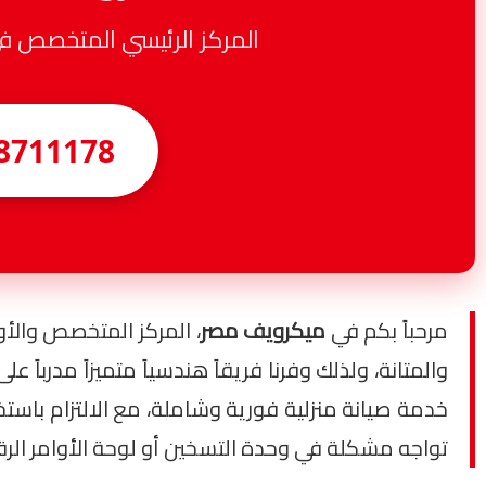
المركز الرئيسي المتخصص في صيانة ميكروويف rp
8711178
مرحباً بكم في
ميكرويف مصر
، المركز المتخصص وال
والمتانة، ولذلك وفرنا فريقاً هندسياً متميزاً مدربا
خدمة صيانة منزلية فورية وشاملة، مع الالتزام باست
تواجه مشكلة في وحدة التسخين أو لوحة الأوامر الرق