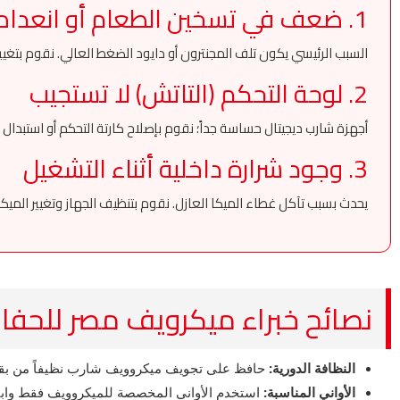
1. ضعف في تسخين الطعام أو انعدامه
السبب الرئيسي يكون تلف المجنترون أو دايود الضغط العالي. نقوم بتغي
2. لوحة التحكم (التاتش) لا تستجيب
أجهزة شارب ديجيتال حساسة جداً؛ نقوم بإصلاح كارتة التحكم أو استبدا
3. وجود شرارة داخلية أثناء التشغيل
يحدث بسبب تآكل غطاء الميكا العازل. نقوم بتنظيف الجهاز وتغيير الميكا
نصائح خبراء ميكرويف مصر للحفا
النظافة الدورية:
حافظ على تجويف ميكروويف شارب نظيفاً من بقايا
الأواني المناسبة:
استخدم الأواني المخصصة للميكروويف فقط وابتعد