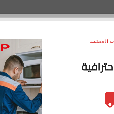
ب المعتمد
حترافية