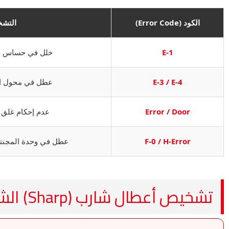
الكود (Error Code)
التشخ
E-1
خلل في حساس الحرارة (
E-3 / E-4
عطل في محول الطا
Error / Door
عدم إحكام غلق الباب (ch
F-0 / H-Error
عطل في وحدة المجنتر
تشخيص أعطال شارب (Sharp) الشائعة