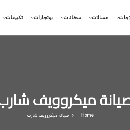
اجات
غسالات
سخانات
بوتجازات
تكييفات
يانة ميكروويف شارب
Home
صيانة ميكروويف شارب