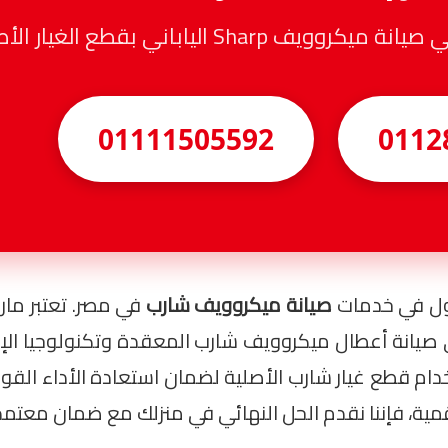
Sha الياباني بقطع الغيار الأصلية
01111505592
0112
أول في خدمات
صيانة ميكروويف شارب
ً على صيانة أعطال ميكروويف شارب المعقدة وتكنولوجيا الإ
خدام قطع غيار شارب الأصلية لضمان استعادة الأداء القو
مية، فإننا نقدم الحل النهائي في منزلك مع ضمان معتمد 