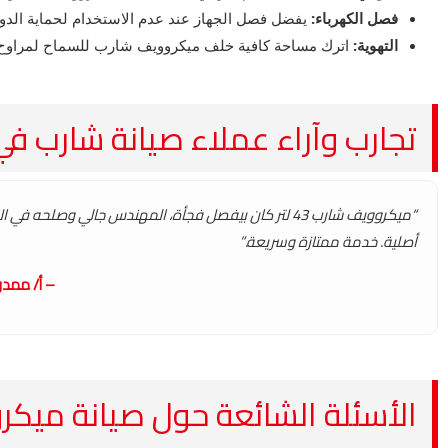
فصل الكهرباء:
يفضل فصل الجهاز عند عدم الاستخدام لحماية الدوائر 
التهوية:
اترك مساحة كافية خلف ميكروويف شارب للسماح لمراوح الت
تجارب وآراء عملاء صيانة شارب ف
“ميكروويف شارب 43 لتر كان بيفصل فجأة، المهندس جالي وصلحه ف
أصلية. خدمة ممتازة وسريعة.”
– أ/ ممدو
الأسئلة الشائعة حول صيانة ميكرووي