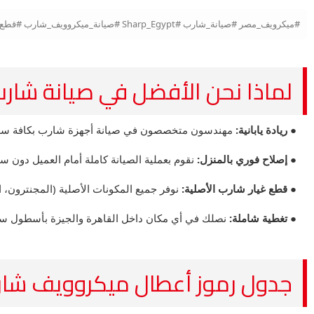
#ميكرويف_مصر #صيانة_شارب #Sharp_Egypt #صيانة_ميكروويف_شارب #قطع_غيار_شارب #تصليح_ميكروويف #المركز_الرئيسي #صيانة_منزلية #ميكروويف_Sharp
لماذا نحن الأفضل في صيانة شارب (Sharp
● ريادة يابانية:
مهندسون متخصصون في صيانة أجهزة شارب بكافة سعاتها (20 لتر وحتى 43
● إصلاح فوري بالمنزل:
نقوم بعملية الصيانة كاملة أمام العميل دون 
● قطع غيار شارب الأصلية:
نوفر جميع المكونات الأصلية (المجنترون، ا
● تغطية شاملة:
نصلك في أي مكان داخل القاهرة والجيزة بأسطول سي
جدول رموز أعطال ميكروويف شارب الشامل (odes