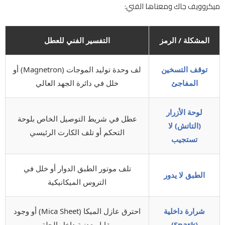
ميكروويف جاك ومعناها الفني:
المشكلة / الرمز
التفسير الفني للعطل
توقف التسخين
لف وحدة توليد الموجات (Magnetron) أو
المفاجئ
خلل في دائرة الجهد العالي
لوحة الأزرار
عطل في شريط التوصيل الخاص بلوحة
(التاتش) لا
التحكم أو تلف الكارت الرئيسي
تستجيب
تلف موتور الطبق الدوار أو خلل في
الطبق لا يدور
التروس الميكانيكية
شرارة داخلية
احترق عازل الميكا (Mica Sheet) أو وجود
(Spark)
بقايا معدنية داخل الحلة