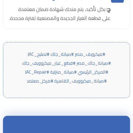
ج:
بكل تأكيد، يتم منحك شهادة ضمان معتمدة
على قطعة الغيار الجديدة والمصنعية لفترة محددة.
#ميكرويف_مصر #صيانة_جاك #تصليح_JAC
#صيانة_جاك_مصر #قطع_غيار_ميكروويف_جاك
#المركز_الرئيسي #صيانة_منزلية #JAC_Repair
#صيانة_ميكروويف_القاهرة #مركز_معتمد