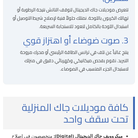
تتعرض موديلات جاك الديجيتال لتوقف التاتش نتيجة الرطوبة أو
تهالك الكربون باللوحة. نمتلك حلولاً فنية لإصلاح شريط التوصيل أو
استبدال اللوحة بالكامل لتعود للاستجابة السريعة.
3. صوت ضوضاء أو اهتزاز قوي
ينتج غالباً عن تلف في ترانس الطاقة الرئيسي أو محرك مروحة
التبريد. نقوم بفحص ميكانيكي وكهربائي دقيق في منزلك
لاستبدال الجزء المتسبب في الضوضاء.
كافة موديلات جاك المنزلية
تحت سقف واحد
ميكروويف جاك الديجيتال (Digital):
متخصصون في إصلاح