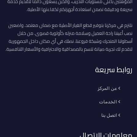
المؤهلين بأعلى مستويات التدريب، والذين يسعون دائماً لتقديم خدمة
سريعة ودقيقة تضمن استعادة أجهزتكم لكفاءتها الأصلية.
نلتزم في مركزنا بتوفير قطع الغيار الأصلية مع ضمان معتمد، واضعين
نصب أعيننا راحة العميل وسلامة منزله كأولوية قصوى. من خلال
أسطولنا المتحرك وشبكة فروعنا، نصلك في أي مكان داخل الجمهورية
لنقدم لك تجربة صيانة تتسم بالمصداقية والاحترافية والأسعار التنافسية.
روابط سريعة
عن المركز
الخدمات
اتصل بنا
معلومات الاتصال