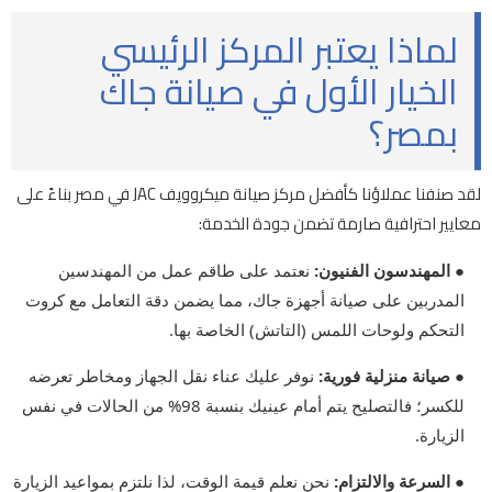
لماذا يعتبر المركز الرئيسي
الخيار الأول في صيانة جاك
بمصر؟
لقد صنفنا عملاؤنا كأفضل مركز صيانة ميكروويف JAC في مصر بناءً على
معايير احترافية صارمة تضمن جودة الخدمة:
● المهندسون الفنيون:
نعتمد على طاقم عمل من المهندسين
المدربين على صيانة أجهزة جاك، مما يضمن دقة التعامل مع كروت
التحكم ولوحات اللمس (التاتش) الخاصة بها.
● صيانة منزلية فورية:
نوفر عليك عناء نقل الجهاز ومخاطر تعرضه
للكسر؛ فالتصليح يتم أمام عينيك بنسبة 98% من الحالات في نفس
الزيارة.
● السرعة والالتزام:
نحن نعلم قيمة الوقت، لذا نلتزم بمواعيد الزيارة