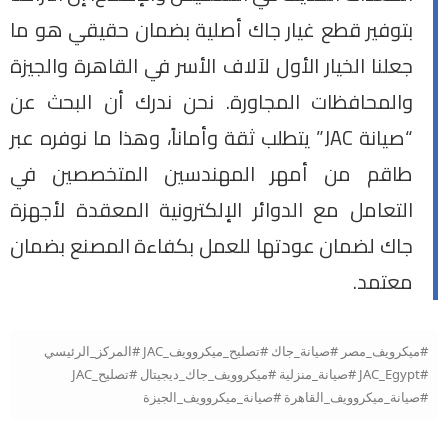
بتوفير قطع غيار جاك أصلية بضمان حقيقي هو ما
جعلنا الخيار الأول لآلاف الأسر في القاهرة والجيزة
والمحافظات المجاورة. نحن ندرك أن البحث عن
“صيانة JAC” يتطلب ثقة وأماناً، وهذا ما نوفره عبر
طاقم من أمهر المهندسين المتخصصين في
التعامل مع الدوائر الإلكترونية المعقدة لأجهزة
جاك لضمان عودتها للعمل بكفاءة المصنع بضمان
معتمد.
#ميكرويف_مصر #صيانة_جاك #تصليح_ميكروويف_JAC #المركز_الرئيسي
#JAC_Egypt #صيانة_منزلية #ميكروويف_جاك_ديجيتال #تصليح_JAC
#صيانة_ميكروويف_القاهرة #صيانة_ميكروويف_الجيزة