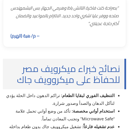
“بصراحة كنت فاكرة التاتش باظ وهرمي الجهاز، بس البشمهندس
صلحه ووفر عليا اشتري واحد جديد. الالتزام بالمواعيد والضمان
أكتر حاجة عجبتني.”
– م/ هبة (الهرم)
نصائح خبراء ميكرويف مصر
للحفاظ على ميكروويف جاك
التنظيف الفوري لبقايا الطعام:
تراكم الدهون داخل الحلة يؤدي
لتآكل الدهان والصدأ وصدور شرارة.
استخدام أواني مخصصة:
تأكد من وضع أواني تحمل علامة
“Microwave Safe” وتجنب المعادن تماماً.
عدم تشغيله فارغاً:
تشغيل ميكروويف جاك بدون طعام بداخله