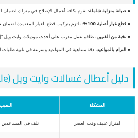
● صيانة منزلية شاملة:
نقوم بكافة أعمال الإصلاح في منزلك لضمان ال
● قطع غيار أصلية 100%:
نلتزم بتركيب قطع الغيار المعتمدة لضمان ع
● نخبة من الفنيين:
طاقم عمل مدرب على أحدث موديلات وايت ويل “إنفر
● التزام بالمواعيد:
دقة متناهية في المواعيد وسرعة في تلبية طلبات ا
دليل أعطال غسالات وايت ويل (White Whale)
المشكلة
السبب 
اهتزاز عنيف وقت العصر
تلف في المساعدين أ