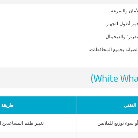
أمان والسرعة.
مر أطول للجهاز.
تر” والديجيتال.
لصيانة بجميع المحافظات.
التقني
طريقة 
و سوء توزيع للملابس
تغيير طقم المساعدين 