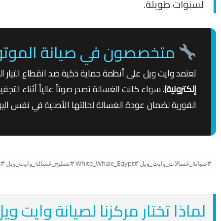
لسنوات طويلة.
متخصصون في صيانة الموتور 
تعتمد وايت ويل على أنظمة حماية ذكية ضد انقطاع التيار ال
إلكترونية)
. سواء كانت الغسالة تصدر صوتاً عالياً أثناء الت
الفورية لضمان عودة الغسالة لحالتها الأصلية في نفس اليو
#صيانة_غسالات_وايت_ويل #White_Whale_Egypt #تصليح_غسالة_وايت_ويل #قطع_غيار_وايت_ويل_الأصلية #صيانة_وايت_ويل_فوق_اتوماتيك #موتور_وايت_ويل #مركز_صيانة_وايت_ويل_مصر
لماذا تختار مركزنا لصيانة وايت وي