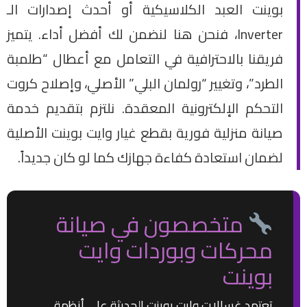
بوينت العبد الكلاسيكية أو أحدث إصدارات الـ
Inverter، فنحن هنا لنضمن لك أفضل أداء. يتميز
فريقنا بالاحترافية في التعامل مع أعطال “طلمبة
الطرد”، وتغيير “رولمان البلي” الأصلي، وإصلاح كروت
التحكم الإلكترونية المعقدة. نلتزم بتقديم خدمة
صيانة منزلية فورية بقطع غيار وايت بوينت الأصلية
لضمان استعادة كفاءة جهازك كما لو كان جديداً.
متخصصون في صيانة
محركات وبوردات وايت
بوينت
تعتمد غسالات وايت بوينت الحديثة على أنظمة