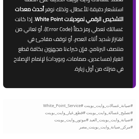
استشعار دقيقة للأعطال، ولذلك نوفر
أحدث معدات
التشخيص الرقمي لموديلات White Point
. إذا كانت
غسالتك تعطي رمز خطأ (Error Code)، أو تعاني من
اهتزاز شديد أثناء العصر، أو توقف مفاجئ في
منتصف البرنامج، فإن خبراءنا مجهزون بكافة قطع
الغيار (مساعدين، صمامات، وبوردات) لإتمام الإصلاح
في منزلك من أول زيارة.
#صيانة_غسالات_وايت_بوينت #White_Point_Service
#تصليح_غسالة_وايت_بوينت #قطع_غيار_وايت_بوينت
#صيانة_وايت_بوينت_العبد #موتور_وايت_بوينت
#مركز_صيانة_وايت_بوينت_مصر