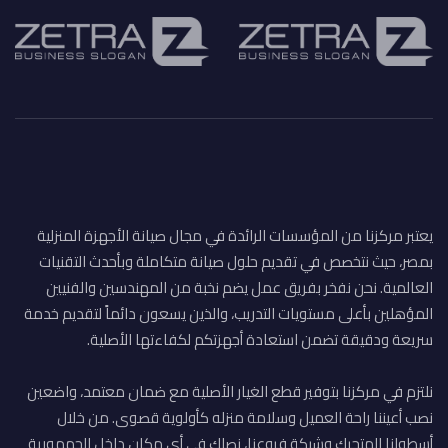
يعتبر مركزنا من المؤسسات الرائدة في مجال صيانة الأجهزة المنزلية
بمصر، حيث نتخصص في تقديم حلول صيانة متكاملة وبأحدث التقنيات
العالمية. نحن نفخر بفريق عمل يضم نخبة من المهندسين والفنيين
المؤهلين بأعلى مستويات التدريب، والذين يسعون دائماً لتقديم خدمة
سريعة ودقيقة تضمن استعادة أجهزتكم لكفاءتها الأصلية.
نلتزم في مركزنا بتوفير قطع الغيار الأصلية مع ضمان معتمد، واضعين
نصب أعيننا راحة العميل وسلامة منزله كأولوية قصوى. من خلال
أسطولنا المتحرك وشبكة فروعنا، نصلك في أي مكان داخل الجمهورية