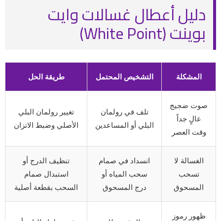
دليل أعطال غسالات وايت
بوينت (White Point)
المشكلة
التشخيص المحتمل
طريقة الحل
صوت ضجيج
تلف في رولمان
تغيير رولمان البلي
عالٍ جداً
البلي أو المساعدين
الأصلي وضبط الاتزان
وقت العصر
الغسالة لا
انسداد في صمام
تنظيف الدرج أو
تسحب
سحب المياه أو
استبدال صمام
المسحوق
درج المسحوق
السحب بقطعة أصلية
ظهور رموز