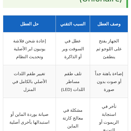
وصف العطل
السبب التقني
حل العطل
الجهاز يفتح
عطل في
إعادة شحن فلاشة
على اللوجو ثم
السوفت وير
يونيون اير الأصلية
ينطفئ
أو الذاكرة
وتحديث النظام
إضاءة باهتة جداً
تلف طقم
تغيير طقم اللدات
أو صوت بدون
مساطر
الأصلي بالكامل في
صورة
اللدات (LED)
المنزل
تأخر في
مشكلة في
استجابة
صيانة بوردة الماين أو
معالج كارتة
الريموت أو
استبدالها بأخرى أصلية
الماين
التهنيج