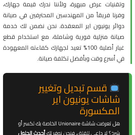
وتقنيات عرض مبهرة، ولأننا ندرك قيمة جهازك،
وفرنا فريقاً من المهندسين المحترفين في صيانة
دوائر يونيون اير المعقدة. نحن نضمن لك خدمة
صيانة منزلية فورية وشاملة، مع استخدام قطع
غيار أصلية 100% تعيد لجهازك كفاءته المعهودة
في أسرع وقت وبأفضل تكلفة صيانة.
قسم تبديل وتغيير
شاشات يونيون اير
المكسورة
هل تعرضت شاشة Unionaire الخاصة بك لكسر أو
شرخ؟ لا داعي للقلق، فنحن نوفر لك
أحدث الحلول