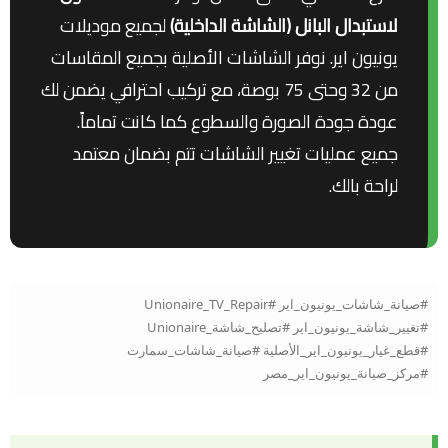
لاستبدال البانل (الشاشة الداخلية)
لجميع موديلات
يونيون اير. نوفر الشاشات الأصلية بجميع المقاسات
من 32 وحتى 75 بوصة، مع تركيب احترافي يضمن لك
عودة جودة الصورة والسطوع كما كانت تماماً.
جميع عمليات تغيير الشاشات تتم بضمان معتمد
لراحة بالك.
#صيانة_شاشات_يونيون_اير #Unionaire_TV_Repair
#تغيير_شاشة_يونيون_اير #تصليح_شاشة_Unionaire
#قطع_غيار_يونيون_اير_الأصلية #صيانة_شاشات_سمارت
#مركز_صيانة_يونيون_اير_مصر