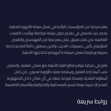
يعتبر مركزنا من المؤسسات الرائدة في مجال صيانة الأجهزة المنزلية
بمصر، حيث نتخصص في تقديم حلول صيانة متكاملة وبأحدث التقنيات
العالمية. نحن نفخر بفريق عمل يضم نخبة من المهندسين والفنيين
المؤهلين بأعلى مستويات التدريب، والذين يسعون دائماً لتقديم خدمة
سريعة ودقيقة تضمن استعادة أجهزتكم لكفاءتها الأصلية.
نلتزم في مركزنا بتوفير قطع الغيار الأصلية مع ضمان معتمد، واضعين
نصب أعيننا راحة العميل وسلامة منزله كأولوية قصوى. من خلال
أسطولنا المتحرك وشبكة فروعنا، نصلك في أي مكان داخل الجمهورية
لنقدم لك تجربة صيانة تتسم بالمصداقية والاحترافية والأسعار التنافسية.
روابط سريعة