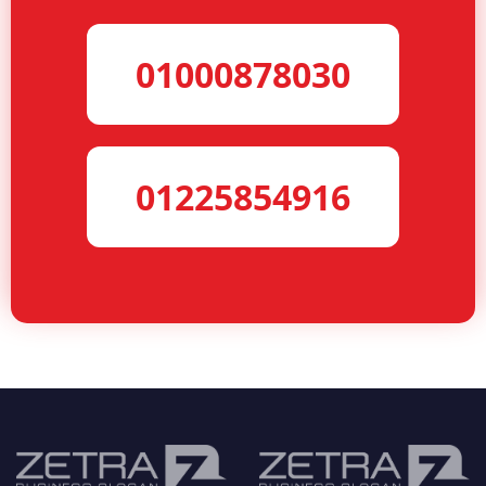
01000878030
01225854916