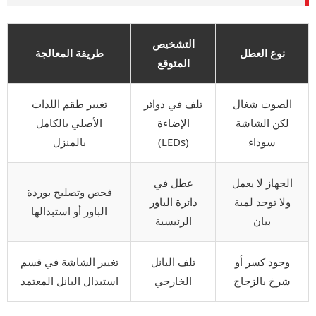
التشخيص
نوع العطل
طريقة المعالجة
المتوقع
الصوت شغال
تلف في دوائر
تغيير طقم اللدات
لكن الشاشة
الإضاءة
الأصلي بالكامل
سوداء
(LEDs)
بالمنزل
الجهاز لا يعمل
عطل في
فحص وتصليح بوردة
ولا توجد لمبة
دائرة الباور
الباور أو استبدالها
بيان
الرئيسية
وجود كسر أو
تلف البانل
تغيير الشاشة في قسم
شرخ بالزجاج
الخارجي
استبدال البانل المعتمد