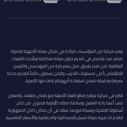
يعتبر مركزنا من المؤسسات الرائدة في مجال صيانة الأجهزة المنزلية
بمصر، حيث نتخصص في تقديم حلول صيانة متكاملة وبأحدث التقنيات
العالمية. نحن نفخر بفريق عمل يضم نخبة من المهندسين والفنيين
المؤهلين بأعلى مستويات التدريب، والذين يسعون دائماً لتقديم خدمة
سريعة ودقيقة تضمن استعادة أجهزتكم لكفاءتها الأصلية.
نلتزم في مركزنا بتوفير قطع الغيار الأصلية مع ضمان معتمد، واضعين
نصب أعيننا راحة العميل وسلامة منزله كأولوية قصوى. من خلال
أسطولنا المتحرك وشبكة فروعنا، نصلك في أي مكان داخل الجمهورية
لنقدم لك تجربة صيانة تتسم بالمصداقية والاحترافية والأسعار التنافسية.