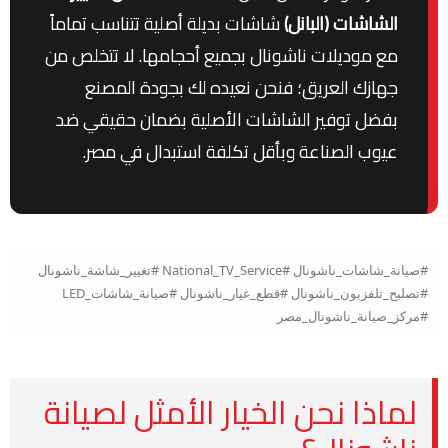
الشاشات (البانل)
شاشات بديلة أصلية تتناسب تماماً
مع موديلات ناشونال بجميع أحجامها. لا تتخلص من
جهازك العريق؛ فنحن نعيده لك بجودة المصنع
بفضل توفير الشاشات الأصلية بضمان حقيقي ضد
عيوب الصناعة وبأقل تكلفة استبدال في مصر.
#صيانة_شاشات_ناشونال #National_TV_Service #تغيير_شاشة_ناشونال
#تصليح_تلفزيون_ناشونال #قطع_غيار_ناشونال #صيانة_شاشات_LED
#مركز_صيانة_ناشونال_مصر
لماذا نحن الخيار الأمثل لصيانة