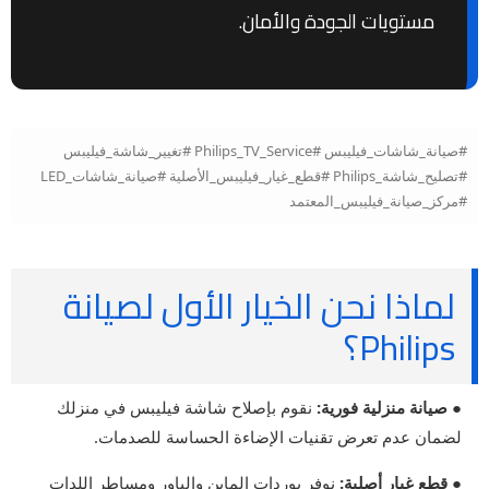
مستويات الجودة والأمان.
#صيانة_شاشات_فيليبس #Philips_TV_Service #تغيير_شاشة_فيليبس
#تصليح_شاشة_Philips #قطع_غيار_فيليبس_الأصلية #صيانة_شاشات_LED
#مركز_صيانة_فيليبس_المعتمد
لماذا نحن الخيار الأول لصيانة
Philips؟
● صيانة منزلية فورية:
نقوم بإصلاح شاشة فيليبس في منزلك
لضمان عدم تعرض تقنيات الإضاءة الحساسة للصدمات.
● قطع غيار أصلية:
نوفر بوردات الماين والباور ومساطر اللدات