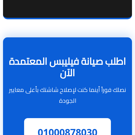
اطلب صيانة فيليبس المعتمدة
الآن
نصلك فوراً أينما كنت لإصلاح شاشتك بأعلى معايير
الجودة
01000878030