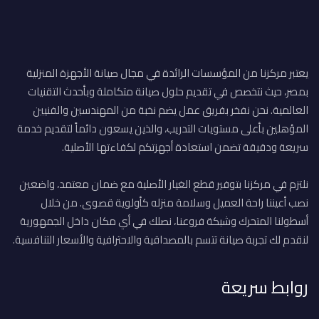
يعتبر مركزنا من المؤسسات الرائدة في مجال صيانة الأجهزة المنزلية
بمصر، حيث نتخصص في تقديم حلول صيانة متكاملة وبأحدث التقنيات
العالمية. نحن نفخر بفريق عمل يضم نخبة من المهندسين والفنيين
المؤهلين بأعلى مستويات التدريب، والذين يسعون دائماً لتقديم خدمة
سريعة ودقيقة تضمن استعادة أجهزتكم لكفاءتها الأصلية.
نلتزم في مركزنا بتوفير قطع الغيار الأصلية مع ضمان معتمد، واضعين
نصب أعيننا راحة العميل وسلامة منزله كأولوية قصوى. من خلال
أسطولنا المتحرك وشبكة فروعنا، نصلك في أي مكان داخل الجمهورية
لنقدم لك تجربة صيانة تتسم بالمصداقية والاحترافية والأسعار التنافسية.
روابط سريعة