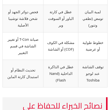
لمبة البيان
عطل في كارتة
فحص دوائر الجهد أو
تومض (تطفي
الباور أو السوفت
شحن فلاشة توشيبا
وتنور)
وير
الأصلية
صيانة T-Con أو تغيير
خطوط طولية
مشكلة في الكوف
الشاشة في قسم
أو عرضية
(COF) أو الشاشة
التغيير
توقف الشاشة
عطل في الذاكرة
تحديث النظام أو
عند لوجو
الداخلية (Nand
استبدال كارتة الماين
Flash)
Toshiba
نصائح الخبراء للحفاظ على