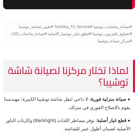
#صيانة_شاشات_توشيبا #Toshiba_TV_Service #تغيير_شاشة_توشيبا
#تصليح_تلفزيون_توشيبا #قطع_غيار_توشيبا_الأصلية #صيانة_شاشات_LED
#مركز_صيانة_توشيبا
لماذا تختار مركزنا لصيانة شاشة
توشيبا؟
● صيانة منزلية فورية:
لا داعي لنقل شاشة توشيبا الكبيرة؛ مهندسنا
يقوم بالإصلاح الفوري في منزلك.
● قطع غيار أصلية:
نوفر مساطر اللدات (Backlight) وكارتات الباور
الأصلية لضمان أطول عمر للشاشة.