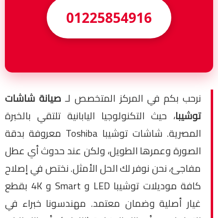
01225854916
نرحب بكم في المركز المتخصص لـ
صيانة شاشات
توشيبا
، حيث التكنولوجيا اليابانية تلتقي بالخبرة
المصرية. شاشات توشيبا Toshiba معروفة بدقة
الصورة وعمرها الطويل، ولكن عند حدوث أي عطل
مفاجئ، نحن نوفر لك الحل الأمثل. نختص في إصلاح
كافة موديلات توشيبا LED و Smart و 4K بقطع
غيار أصلية وضمان معتمد. مهندسونا خبراء في