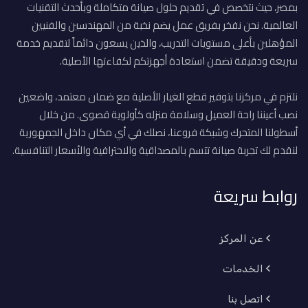
بمصر، حيث نتخصص في تقديم حلول صيانة متكاملة وبأحدث التقنيات
العالمية. نحن نفخر بفريق عمل يضم نخبة من المهندسين والفنيين
المؤهلين بأعلى مستويات التدريب، والذين يسعون دائماً لتقديم خدمة
سريعة ودقيقة تضمن استعادة أجهزتكم لكفاءتها الأصلية.
نلتزم في مركزنا بتوفير قطع الغيار الأصلية مع ضمان معتمد، واضعين
نصب أعيننا راحة العميل وسلامة منزله كأولوية قصوى. من خلال
أسطولنا المتحرك وشبكة فروعنا، نصلك في أي مكان داخل الجمهورية
لنقدم لك تجربة صيانة تتسم بالمصداقية والاحترافية والأسعار التنافسية.
روابط سريعة
عن المركز
الخدمات
اتصل بنا