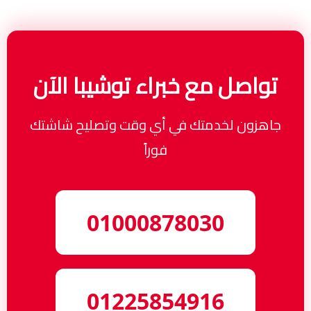
تواصل مع خبراء توشيبا الآن
جاهزون لخدمتك في أي وقت وتصليح شاشتك
فوراً
01000878030
01225854916