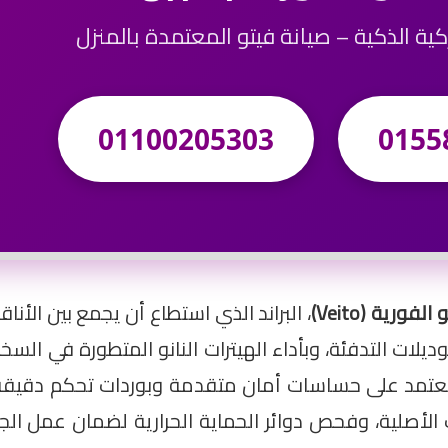
ركية الذكية – صيانة فيتو المعتمدة بالمنزل
01100205303
0155
ورية (Veito)
، البراند الذي استطاع أن يجمع بين الأنا
ت الـ “Carbon Fiber” أحياناً في موديلات التدفئة، وبأداء الهيترات النانو المت
عتمد على حساسات أمان متقدمة وبوردات تحكم دقيقة، ن
بوردات Veito، وتغيير الهيترات الأصلية، وفحص دوائر الحماية الحرارية لض