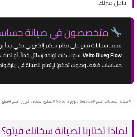
داخل منزلك.
متخصصون في صيانة حساسات وبور
تعتمد سخانات فيتو على نظام تحكم إلكتروني ذكي جداً يواز
Flow وVeito Blue
. سواء كنت تواجه رسائل خطأ، أو تذبذب 
حساسات ضغط، وكروت تحكم) لإتمام الصيانة في زيارة وا
#صيانة_سخانات_فيتو #Veito_Egypt_Service #تصليح_سخان_فوري_فيتو #قطع_غيار_فيتو_الأصلية #سخان_فيتو_تركي #صيانة_سخان_كهرباء #مركز_صيانة_فيتو_مصر
لماذا تختارنا لصيانة سخانك فيتو؟