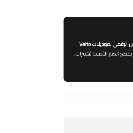
أحدث أجهزة الفحص الرقمي لموديلات Veito
طع الغيار الأصلية (هيترات،