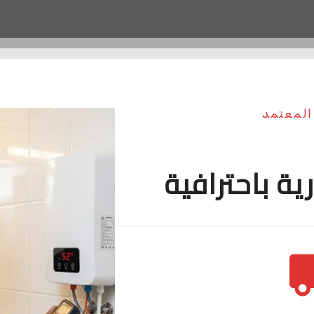
المعتمد
ية باحترافية