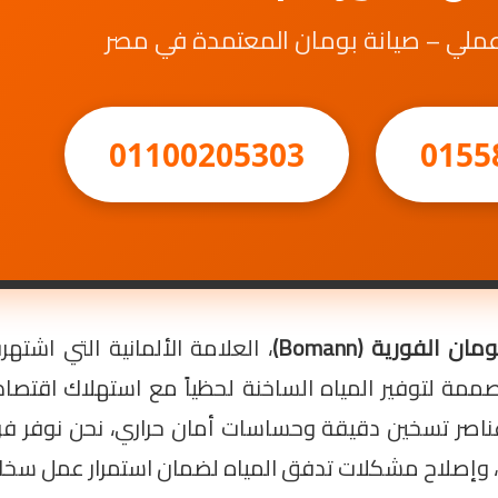
 عملي – صيانة بومان المعتمدة في مصر
01100205303
0155
 الفورية (Bomann)
، العلامة الألمانية التي اشت
ة لتوفير المياه الساخنة لحظياً مع استهلاك اقتصادي
عناصر تسخين دقيقة وحساسات أمان حراري، نحن نوفر فريق
لية، وإصلاح مشكلات تدفق المياه لضمان استمرار عمل سخا