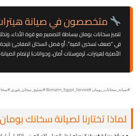
متخصصون في صيانة هيترات
تتميز سخانات بومان ببساطة التصميم مع قوة الأداء، ولذل
في “ضعف تسخين الميه”، أو فصل السخان المفاجئ نتيجة ضغ
الأصلية (هيترات، ثرموستات أمان، وجوانات) لإتمام الصيانة 
#صيانة_سخانات_بومان #Bomann_Egypt_Service #تصليح_سخان_فوري #سخانات_بومان_الماني #قطع_غيار_بومان #صيانة_سخانات_كهرباء #مركز_صيانة_بومان_مصر
لماذا تختارنا لصيانة سخانك بومان
● صيانة منزلية فورية:
لا نحتاج لنقل الجهاز، الإصلاح يتم بالكامل أمام