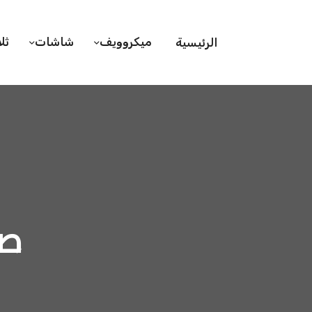
ميكروويف
شاشات
ثل
الرئيسية
صي