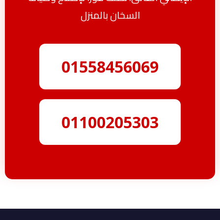
السخان بالمنزل
01558456069
01100205303