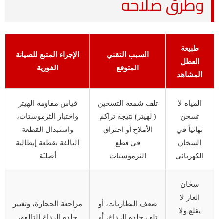
وطرق صلاحه
طبيعة
السبب التقني
الإجراء المتبع للصيانة
العطل
المتوقع
الفورية
المشاهد
المياه لا
تلف شمعة التسخين
قياس مقاومة الهيتر
تسخن
(الهيتر) نتيجة تراكم
واختبار الثرموستات،
نهائياً في
الأملاح أو احتراق
واستبدال القطعة
السخان
في قطع
التالفة بقطعة إيطالية
الكهربائي
الثرموستات
أصليّة
سخان
الغاز لا
ضعف البطاريات، أو
مراجعة الحجارة، وتغيير
يقلع ولا
تلف جلدة الرداخ، أو
جلدة الرداخ التالفة،