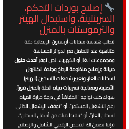
إصلاح بوردات التحكم،
السربنتينة، واستبدال الهيتر
والثرموستات بالمنزل
تتطلب هندسة سخانات أريستون الإيطالية دقة
متناهية عند التعامل مع الدوائر الحساسة
ومجموعات الغاز أو الكهرباء. نحن نوفر
أحدث حلول
صيانة وإصلاح منظومة الرداخ وجلدة الكنترول
لسخانات الغاز، وتغيير شمعات التسخين (الهيتر)
الأصلية، ومعالجة تسريبات مياه الحلة بالمنزل فوراً
.
سواء كنت تواجه “انخفاضاً في درجة حرارة المياه
رغم التشغيل المستمر”، أو “توقف الإشعال الذاتي
لسخان الغاز”، أو “تنقيط مياه من أسفل السخان”،
فإننا نضمن لك الفحص الرقمي الشامل والإصلاح