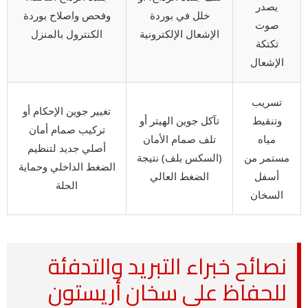
يصدر
خلل في بوردة
وفحص واصلاح بوردة
صوت
الإشعال الإلكترونية
الكنترول بالمنزل
تكتكة
الإشعال
تسريب
تغيير جوين الإحكام أو
وتنقيط
تآكل جوين الهيتر أو
تركيب صمام أمان
مياه
تلف صمام الأمان
أصلي جديد لتنظيم
مستمر من
(السكس بلف) نتيجة
الضغط الداخلي وحماية
أسفل
الضغط العالي
الحلة
السخان
نصائح خبراء التبريد والتدفئة
للحفاظ على سخان أريستون