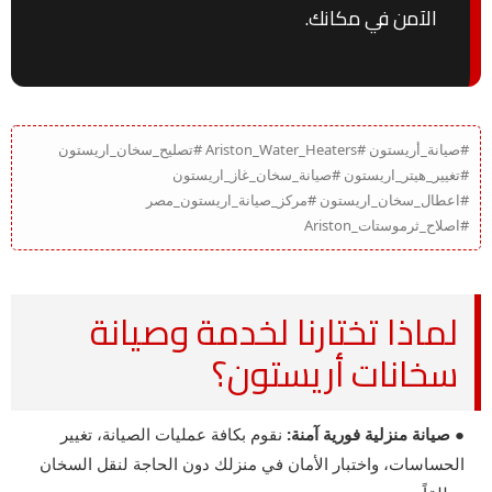
الآمن في مكانك.
#صيانة_أريستون #Ariston_Water_Heaters #تصليح_سخان_اريستون
#تغيير_هيتر_اريستون #صيانة_سخان_غاز_اريستون
#اعطال_سخان_اريستون #مركز_صيانة_اريستون_مصر
#اصلاح_ثرموستات_Ariston
لماذا تختارنا لخدمة وصيانة
سخانات أريستون؟
● صيانة منزلية فورية آمنة:
نقوم بكافة عمليات الصيانة، تغيير
الحساسات، واختبار الأمان في منزلك دون الحاجة لنقل السخان