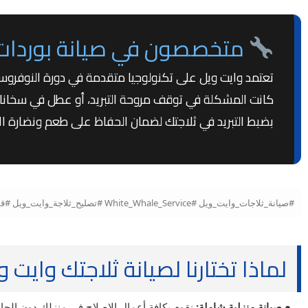
متخصصون في صيانة بوردات و
تعتمد وايت ويل على تكنولوجيا متقدمة في دورة النوفروس
كانت المشكلة في توقف مروحة التبريد، أو عطل في سخانات ال
بضبط التبريد في ثلاجتك لضمان الحفاظ على طعم ونضارة 
#صيانة_ثلاجات_وايت_ويل #White_Whale_Service #تصليح_ثلاجة_وايت_ويل #قطع_غيار_وايت_ويل_الأصلية #موتور_وايت_ويل #صيانة_وايت_ويل_مصر #شحن_فريون_أصلي
لماذا تختارنا لصيانة ثلاجتك وايت و
● صيانة منزلية شاملة:
نقوم بكافة أعمال الإصلاح في منزلك دون الحاجة