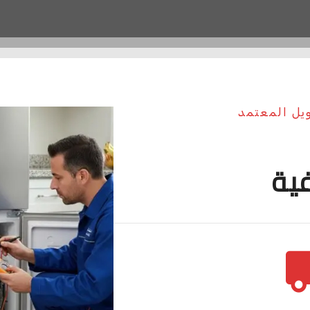
ويل المعتمد
فية