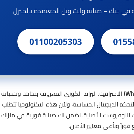
ة في بيتك – صيانة وايت ويل المعتمدة بالمنزل
01100205303
0155
الاحترافية، البراند الكوري المعروف بمتانته وتقنياته ا
أنظمة “Multi Air Flow” وشاشات التحكم الديجيتال الحساسة، ولأن هذه التكنول
النوفروست الأصلية. نضمن لك صيانة فورية في منزلك م
راً وبأعلى معايير الأمان.