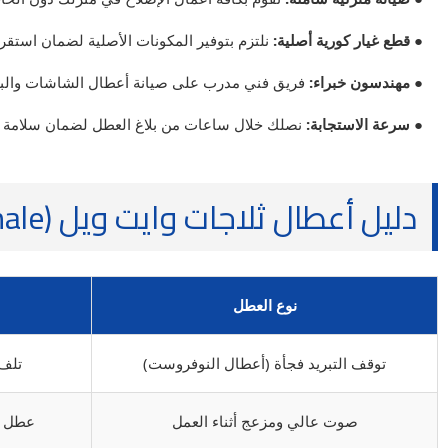
● قطع غيار كورية أصلية:
نلتزم بتوفير المكونات الأصلية لضمان استقرار
● مهندسون خبراء:
فريق فني مدرب على صيانة أعطال الشاشات والبو
● سرعة الاستجابة:
نصلك خلال ساعات من بلاغ العطل لضمان سلامة 
دليل أعطال ثلاجات وايت ويل (White Whale)
نوع العطل
توقف التبريد فجأة (أعطال النوفروست)
تلف السخان
صوت عالي ومزعج أثناء العمل
عطل في