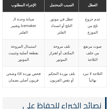
العطل
السبب المحتمل
الإجراء المطلوب
عدم خروج
عطل في موتور
صيانة وحدة الـ
ثلج من
الثلج أو انسداد
Icemaker وتغيير
الموزع
الفلتر
الفلتر
صوت مرتفع
تلف مروحة
استبدال المروحة
من خلف
المكثف أو اهتزاز
بقطعة أصلية وتثبيت
الثلاجة
الموتور
الموتور
الثلاجة لا تبرد
تلف بوردة التحكم
فحص بوردة GE وشحن
نهائياً
أو نقص الفريون
فريون أصلي بضمان
نصائح الخبراء للحفاظ على