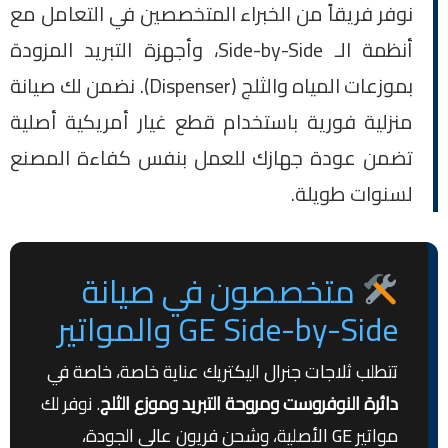
نوفر فريقاً من الخبراء المتخصصين في التعامل مع
أنظمة الـ Side-by-Side، وأجهزة التبريد المزودة
بموزعات المياه والثلج (Dispenser). نضمن لك صيانة
منزلية فورية باستخدام قطع غيار أمريكية أصلية
تضمن عودة جهازك للعمل بنفس كفاءة المصنع
لسنوات طويلة.
متخصصون في صيانة
GE Side-by-Side والمواتير
تتطلب ثلاجات جنرال اليكتريك عناية خاصة، خاصة في
دائرة النوفروست ومروحة التبريد وموزع الثلج
. نوفر لك
مواتير GE الأصلية، وشحن فريون عالي الجودة،