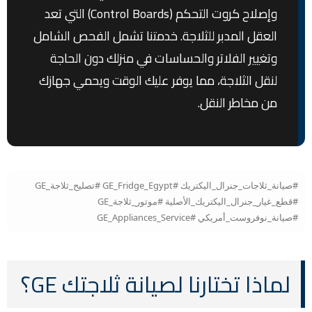
وإصلاح كروت التحكم (Control Boards) التي تعد
العقل المدبر للثلاجة. خدمتنا تشمل الفحص الشامل
وتغيير الفلاتر والحساسات في منزلك دون الحاجة
لنقل الثلاجة، مما يوفر عليك الوقت ويحمي جهازك
من مخاطر النقل.
#صيانة_ثلاجات_جنرال_اليكتريك #GE_Fridge_Egypt #تصليح_ثلاجة_GE
#قطع_غيار_جنرال_اليكتريك_الأصلية #موتور_ثلاجة_GE
#صيانة_نوفروست_أمريكي #GE_Appliances_Service
لماذا تختارنا لصيانة ثلاجتك GE؟