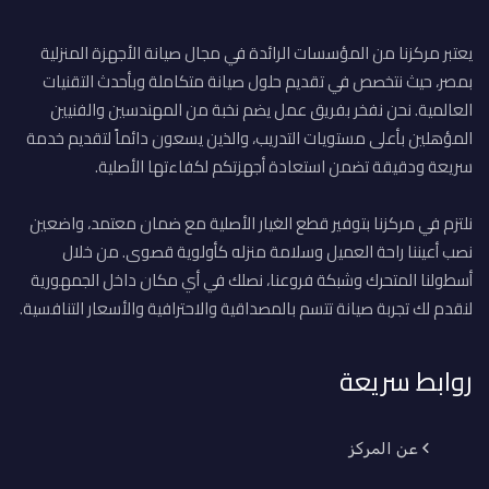
يعتبر مركزنا من المؤسسات الرائدة في مجال صيانة الأجهزة المنزلية
بمصر، حيث نتخصص في تقديم حلول صيانة متكاملة وبأحدث التقنيات
العالمية. نحن نفخر بفريق عمل يضم نخبة من المهندسين والفنيين
المؤهلين بأعلى مستويات التدريب، والذين يسعون دائماً لتقديم خدمة
سريعة ودقيقة تضمن استعادة أجهزتكم لكفاءتها الأصلية.
نلتزم في مركزنا بتوفير قطع الغيار الأصلية مع ضمان معتمد، واضعين
نصب أعيننا راحة العميل وسلامة منزله كأولوية قصوى. من خلال
أسطولنا المتحرك وشبكة فروعنا، نصلك في أي مكان داخل الجمهورية
لنقدم لك تجربة صيانة تتسم بالمصداقية والاحترافية والأسعار التنافسية.
روابط سريعة
عن المركز