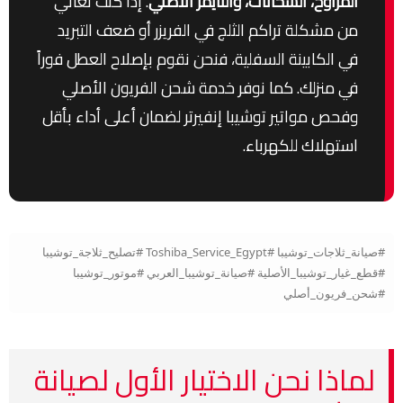
المراوح، السخانات، والتايمر الأصلي
. إذا كنت تعاني
من مشكلة تراكم الثلج في الفريزر أو ضعف التبريد
في الكابينة السفلية، فنحن نقوم بإصلاح العطل فوراً
في منزلك. كما نوفر خدمة شحن الفريون الأصلي
وفحص مواتير توشيبا إنفيرتر لضمان أعلى أداء بأقل
استهلاك للكهرباء.
#صيانة_ثلاجات_توشيبا #Toshiba_Service_Egypt #تصليح_ثلاجة_توشيبا
#قطع_غيار_توشيبا_الأصلية #صيانة_توشيبا_العربي #موتور_توشيبا
#شحن_فريون_أصلي
لماذا نحن الاختيار الأول لصيانة