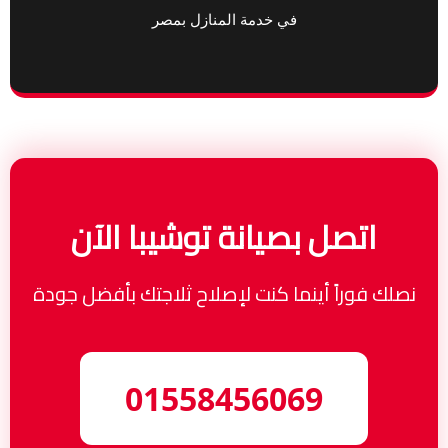
في خدمة المنازل بمصر
اتصل بصيانة توشيبا الآن
نصلك فوراً أينما كنت لإصلاح ثلاجتك بأفضل جودة
01558456069