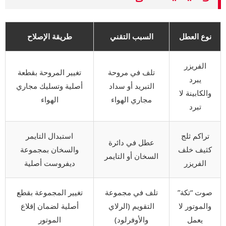
نوع العطل
السبب التقني
طريقة الإصلاح
الفريزر
تلف في مروحة
تغيير المروحة بقطعة
يبرد
التبريد أو سداد
أصلية وتسليك مجاري
والكابينة لا
مجاري الهواء
الهواء
تبرد
تراكم ثلج
استبدال التايمر
عطل في دائرة
كثيف خلف
والسخان بمجموعة
السخان أو التايمر
الفريزر
ديفروست أصلية
صوت “تكة”
تلف في مجموعة
تغيير المجموعة بقطع
والموتور لا
التقويم (الرلاي
أصلية لضمان إقلاع
يعمل
والأوفرلود)
الموتور