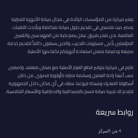
يعتبر مركزنا من المؤسسات الرائدة في مجال صيانة الأجهزة المنزلية
بمصر، حيث نتخصص في تقديم حلول صيانة متكاملة وبأحدث التقنيات
العالمية. نحن نفخر بفريق عمل يضم نخبة من المهندسين والفنيين
المؤهلين بأعلى مستويات التدريب، والذين يسعون دائماً لتقديم خدمة
سريعة ودقيقة تضمن استعادة أجهزتكم لكفاءتها الأصلية.
نلتزم في مركزنا بتوفير قطع الغيار الأصلية مع ضمان معتمد، واضعين
نصب أعيننا راحة العميل وسلامة منزله كأولوية قصوى. من خلال
أسطولنا المتحرك وشبكة فروعنا، نصلك في أي مكان داخل الجمهورية
لنقدم لك تجربة صيانة تتسم بالمصداقية والاحترافية والأسعار التنافسية.
روابط سريعة
عن المركز