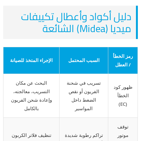
دليل أكواد وأعطال تكييفات
ميديا (Midea) الشائعة
رمز الخطأ
السبب المحتمل
الإجراء المتخذ للصيانة
/ العطل
تسريب في شحنة
البحث عن مكان
ظهور كود
الفريون أو نقص
التسريب، معالجته،
الخطأ
الضغط داخل
وإعادة شحن الفريون
(EC)
المواسير
بالكامل
توقف
موتور
تراكم رطوبة شديدة
تنظيف فلاتر الكربون