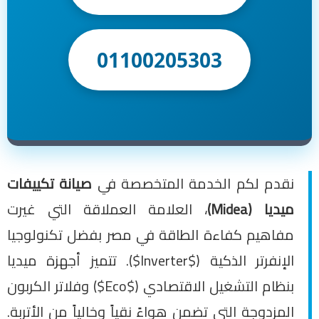
01100205303
نقدم لكم الخدمة المتخصصة في
صيانة تكييفات
ميديا (Midea)
، العلامة العملاقة التي غيرت
مفاهيم كفاءة الطاقة في مصر بفضل تكنولوجيا
الإنفرتر الذكية ($Inverter$). تتميز أجهزة ميديا
بنظام التشغيل الاقتصادي ($Eco$) وفلاتر الكربون
المزدوجة التي تضمن هواءً نقياً وخالياً من الأتربة.