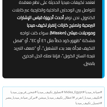
تعتمد تكييفات ميديا الحديثة على نظم معقدة
للتواصل بين الوحدتين الداخلية والخارجية عبر كابلات
الكنترول. نحن نوفر
أحدث أجهزة قياس الإشارات
البرمجية وتصليح كارتات إنفرتر تكييف ميديا
وموديلات ميشن (Mission)
. سواء كنت تواجه
مشكلة “ظهور كود خطأ مثل E1 أو EC”، أو “فصل
التكييف فجأة بعد بدء التشغيل”، أو “ضعف التبريد
نتيجة اتساخ الكويل”، فإننا نملك الحل الجذري
بالمنزل.
#صيانة_ميديا #Midea_Egypt #تصليح_تكييف_ميديا #شحن_فريون_ميديا
#تكييف_ميديا_انفرتر #اعطال_تكييف_ميديا_ميشن #مركز_صيانة_ميديا_مصر
#غسيل_تكييف_ميديا