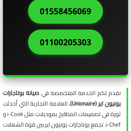
01558456069
01100205303
نقدم لكم الخدمة المتخصصة في
صيانة بوتاجازات
يونيون اير (Unionaire)
، العلامة التجارية التي أحدثت
ثورة في تصميمات المطابخ بموديلات مثل i-Cook و
i-Chef. تجمع بوتاجازات يونيون اير بين قوة الشعلات