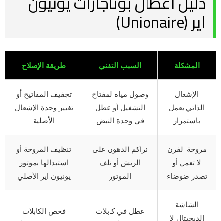
دليل أعطال بوتاجازات يونيون
اير (Unionaire)
المشكلة
السبب التقني
طريقة الإصلاح
الإشعال
وصول مياه لمفتاح
تجفيف المفاتيح أو
الذاتي يعمل
التشغيل أو عطل
تغيير وحدة الإشعال
باستمرار
في وحدة النبض
الأصلية
مروحة الفرن
تراكم الدهون على
تنظيف المروحة أو
لا تعمل أو
الريش أو تلف
استبدالها بموتور
تصدر ضوضاء
الموتور
يونيون اير الأصلي
الشاشة
عطل في كابلات
فحص الكابلات
الديجيتال لا