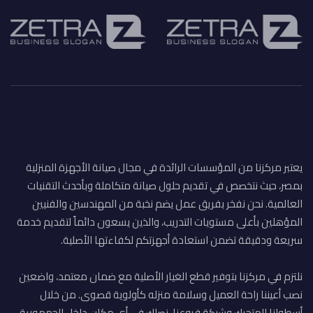
يعتبر مركزنا من المؤسسات الرائدة في مجال صيانة الأجهزة المنزلية
بمصر، حيث نتخصص في تقديم حلول صيانة متكاملة وبأحدث التقنيات
العالمية. نحن نفخر بفريق عمل يضم نخبة من المهندسين والفنيين
المؤهلين بأعلى مستويات التدريب، والذين يسعون دائماً لتقديم خدمة
سريعة ودقيقة تضمن استعادة أجهزتكم لكفاءتها الأصلية.
نلتزم في مركزنا بتوفير قطع الغيار الأصلية مع ضمان معتمد، واضعين
نصب أعيننا راحة العميل وسلامة منزله كأولوية قصوى. من خلال
أسطولنا المتحرك وشبكة فروعنا، نصلك في أي مكان داخل الجمهورية