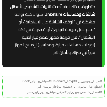
متطورة، ولذلك نوفر
أحدث تقنيات التشخيص لأعطال
شاشات وحساسات Unionaire
. سواء كنت تواجه
مشكلة في “توقف الشاشة عن الاستجابة”، أو
“عدم عمل مروحة التوزيع”، أو “صعوبة في تكة
الإشعال”، فإن فريقنا مجهز بقطع غيار أصلية
(بوردات، حساسات حرارة، ومحابس) لإصلاح الجهاز
فوراً في منزلك وبأمان تام.
#صيانة_يونيون_اير #Unionaire_Egypt #صيانة_بوتاجاز_iCook
#قطع_غيار_يونيون_اير #تصليح_بوتاجاز_يونيون_اير
#اعطال_شاشة_يونيون_اير #مركز_صيانة_يونيون_اير_مصر