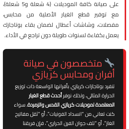
على صيانة كافة الموديلات (4 شعلة و5 شعلة)،
مع توفير قطع الغيار الأصلية من محابس،
مفصلات، وشاشات أعطال لضمان بقاء بوتاجازك
يعمل بكفاءة لسنوات طويلة دون تراجع في الأداء.
متخصصون في صيانة
أفران ومحابس كريازي
تنفرد بوتاجازات كريازي بأفرانها الواسعة ذات توزيع
الحرارة المثالي، ولذلك نوفر
أحدث قطع الغيار
المعتمدة لموديلات كريازي القدس والزمردة
. سواء
كنت تعاني من “انسداد الفونيات”، أو “ثقل مفاتيح
الغاز”، أو “تلف جوان الفرن الحراري”، فإن فريقنا