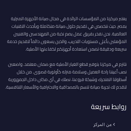
يعتبر مركزنا من المؤسسات الرائدة في مجال صيانة الأجهزة المنزلية
بمصر، حيث نتخصص في تقديم حلول صيانة متكاملة وبأحدث التقنيات
العالمية. نحن نفخر بفريق عمل يضم نخبة من المهندسين والفنيين
المؤهلين بأعلى مستويات التدريب، والذين يسعون دائماً لتقديم خدمة
سريعة ودقيقة تضمن استعادة أجهزتكم لكفاءتها الأصلية.
نلتزم في مركزنا بتوفير قطع الغيار الأصلية مع ضمان معتمد، واضعين
نصب أعيننا راحة العميل وسلامة منزله كأولوية قصوى. من خلال
أسطولنا المتحرك وشبكة فروعنا، نصلك في أي مكان داخل الجمهورية
لنقدم لك تجربة صيانة تتسم بالمصداقية والاحترافية والأسعار التنافسية.
روابط سريعة
عن المركز