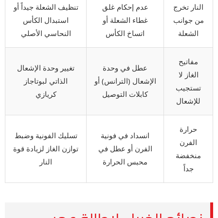
النار تخرج
عدم إحكام غلق
تنظيف الشعلة جيداً أو
من جوانب
غطاء الشعلة أو
استبدال الكأس
الشعلة
اتساخ الكأس
النحاسي الأصلي
مفاتيح
عطل في وحدة
تغيير وحدة الإشعال
الغاز لا
الإشعال (الترانس) أو
الذاتي لبوتاجاز
تستجيب
كابلات التوصيل
كريازي
للإشعال
حرارة
انسداد في فونية
تسليك الفونية وضبط
الفرن
الفرن أو عطل في
توازن الغاز لزيادة قوة
منخفضة
محبس الحرارة
النار
جداً