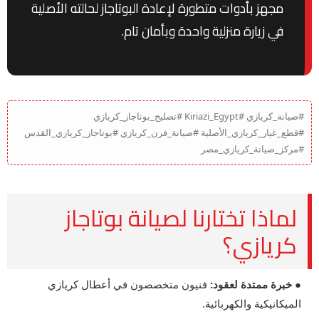
مجهز بأدوات متطورة لإعادة البوتاجاز لحالته الأصلية
في زيارة منزلية واحدة وبأمان تام.
#صيانة_كريازي #Kiriazi_Egypt #تصليح_بوتاجاز_كريازي
#قطع_غيار_كريازي_الأصلية #صيانة_فرن_كريازي #بوتاجاز_كريازي_القدس
#مركز_صيانة_كريازي_مصر
لماذا تختارنا لصيانة بوتاجاز
كريازي؟
● خبرة ممتدة لعقود:
فنيون متخصصون في أعطال كريازي
الميكانيكية والكهربائية.