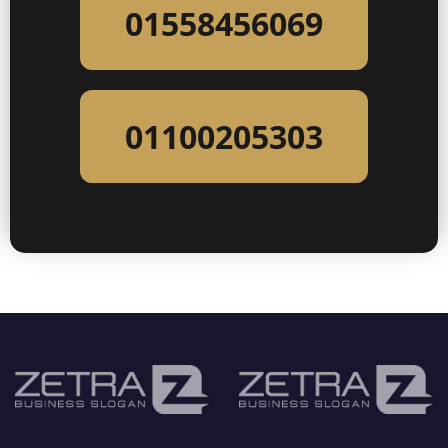
01558456069
01100205303