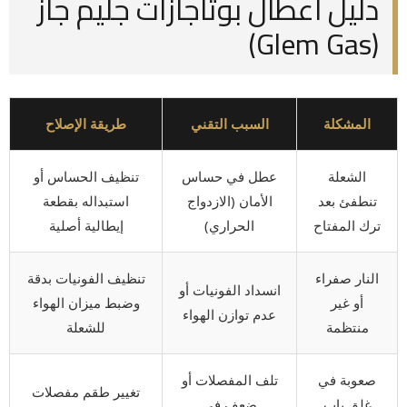
دليل أعطال بوتاجازات جليم جاز
(Glem Gas)
المشكلة
السبب التقني
طريقة الإصلاح
الشعلة
عطل في حساس
تنظيف الحساس أو
تنطفئ بعد
الأمان (الازدواج
استبداله بقطعة
ترك المفتاح
الحراري)
إيطالية أصلية
النار صفراء
تنظيف الفونيات بدقة
انسداد الفونيات أو
أو غير
وضبط ميزان الهواء
عدم توازن الهواء
منتظمة
للشعلة
صعوبة في
تلف المفصلات أو
تغيير طقم مفصلات
غلق باب
ضعف في