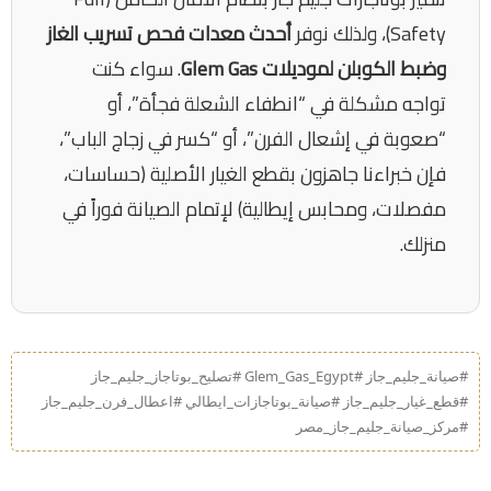
Safety)، ولذلك نوفر
أحدث معدات فحص تسريب الغاز
وضبط الكوبلن لموديلات Glem Gas
. سواء كنت
تواجه مشكلة في “انطفاء الشعلة فجأة”، أو
“صعوبة في إشعال الفرن”، أو “كسر في زجاج الباب”،
فإن خبراءنا جاهزون بقطع الغيار الأصلية (حساسات،
مفصلات، ومحابس إيطالية) لإتمام الصيانة فوراً في
منزلك.
#صيانة_جليم_جاز #Glem_Gas_Egypt #تصليح_بوتاجاز_جليم_جاز
#قطع_غيار_جليم_جاز #صيانة_بوتاجازات_ايطالي #اعطال_فرن_جليم_جاز
#مركز_صيانة_جليم_جاز_مصر