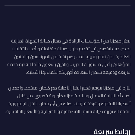
يعتبر مركزنا من المؤسسات الرائدة في مجال صيانة الأجهزة المنزلية
بمصر، حيث نتخصص في تقديم حلول صيانة متكاملة وبأحدث التقنيات
العالمية. نحن نفخر بفريق عمل يضم نخبة من المهندسين والفنيين
المؤهلين بأعلى مستويات التدريب، والذين يسعون دائماً لتقديم خدمة
سريعة ودقيقة تضمن استعادة أجهزتكم لكفاءتها الأصلية.
نلتزم في مركزنا بتوفير قطع الغيار الأصلية مع ضمان معتمد، واضعين
نصب أعيننا راحة العميل وسلامة منزله كأولوية قصوى. من خلال
أسطولنا المتحرك وشبكة فروعنا، نصلك في أي مكان داخل الجمهورية
لنقدم لك تجربة صيانة تتسم بالمصداقية والاحترافية والأسعار التنافسية.
روابط سريعة